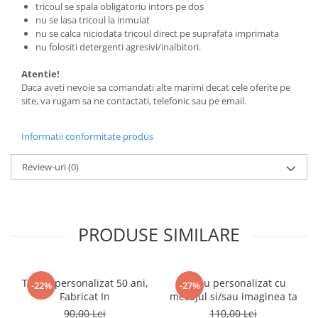
tricoul se spala obligatoriu intors pe dos
nu se lasa tricoul la inmuiat
nu se calca niciodata tricoul direct pe suprafata imprimata
nu folositi detergenti agresivi/inalbitori.
Atentie!
Daca aveti nevoie sa comandati alte marimi decat cele oferite pe
site, va rugam sa ne contactati, telefonic sau pe email.
Informatii conformitate produs
Review-uri
(0)
PRODUSE SIMILARE
Tricou personalizat 50 ani,
Tricou personalizat cu
-22%
-27%
Fabricat In
mesajul si/sau imaginea ta
90,00 Lei
110,00 Lei