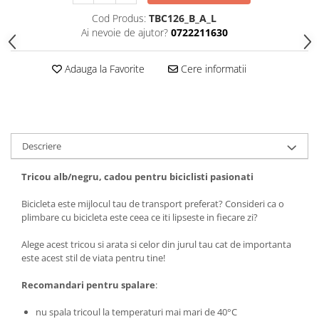
Tricouri biciclisti
Cod Produs:
TBC126_B_A_L
Tricouri biciclisti MTB
Ai nevoie de ajutor?
0722211630
Tricouri biciclisti BMX
Tricouri biciclisti downhill
Adauga la Favorite
Cere informatii
Tricouri skateboard
Tricouri sport/fitness
Tricouri fitness/sala de forta
Descriere
Tricouri yoga
Tricou alb/negru, cadou pentru biciclisti pasionati
Bicicleta este mijlocul tau de transport preferat? Consideri ca o
plimbare cu bicicleta este ceea ce iti lipseste in fiecare zi?
Alege acest tricou si arata si celor din jurul tau cat de importanta
este acest stil de viata pentru tine!
Recomandari pentru spalare
:
nu spala tricoul la temperaturi mai mari de 40°C