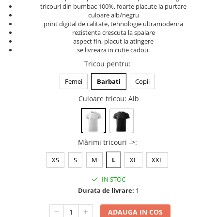
tricouri din bumbac 100%, foarte placute la purtare
Tricouri music is life
culoare alb/negru
print digital de calitate, tehnologie ultramoderna
Tricouri sporturi de iarna
rezistenta crescuta la spalare
Tricouri snowboard
aspect fin, placut la atingere
se livreaza in cutie cadou.
Tricouri ski
Tricou pentru
:
Halloween
Tricouri aniversare
Femei
Barbati
Copii
Tricouri cadou 20 ani
Culoare tricou
: Alb
Tricouri cadou 30 ani
Tricouri cadou 40 ani
Tricouri cadou 50 ani
Mărimi tricouri ->
:
Tricouri cadou 60 ani
Tricouri motociclisti
XS
S
M
L
XL
XXL
Tricouri motociclisti
IN STOC
Tricouri enduro
Durata de livrare:
1
Tricouri offroad
Tricouri biciclisti
ADAUGA IN COS