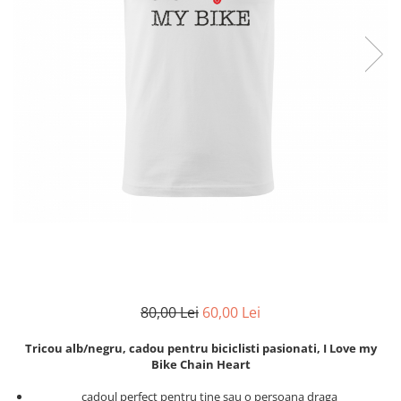
Zodia Fecioara
Tablouri PVC
Zodia Gemeni
Tablouri PVC copii
Zodia Leu
Zodia Pesti
Zodia Rac
Zodia Taur
Zodia Scorpion
Zodia Varsator
Zodia Sagetator
Tricou personalizat cu imaginea
sau textul tau
Tricouri familie
Tricouri mamici
80,00 Lei
60,00 Lei
Tricouri tatici
Tricouri drumetii
Tricou alb/negru, cadou pentru biciclisti pasionati, I Love my
Tricouri pescari
Bike Chain Heart
Tricouri gameri
cadoul perfect pentru tine sau o persoana draga