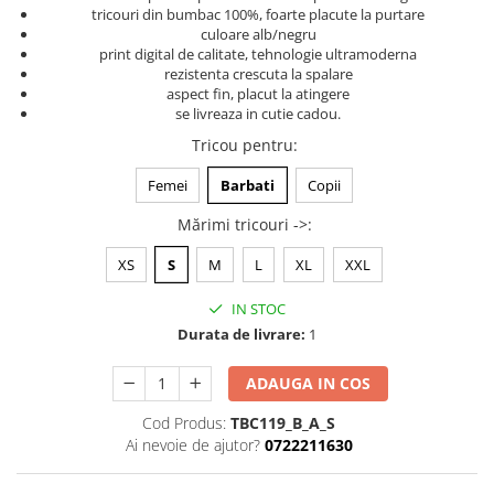
tricouri din bumbac 100%, foarte placute la purtare
Tricouri music is life
culoare alb/negru
print digital de calitate, tehnologie ultramoderna
Tricouri sporturi de iarna
rezistenta crescuta la spalare
Tricouri snowboard
aspect fin, placut la atingere
se livreaza in cutie cadou.
Tricouri ski
Tricou pentru
:
Halloween
Tricouri aniversare
Femei
Barbati
Copii
Tricouri cadou 20 ani
Mărimi tricouri ->
:
Tricouri cadou 30 ani
XS
S
M
L
XL
XXL
Tricouri cadou 40 ani
Tricouri cadou 50 ani
IN STOC
Tricouri cadou 60 ani
Durata de livrare:
1
Tricouri motociclisti
ADAUGA IN COS
Tricouri motociclisti
Tricouri enduro
Cod Produs:
TBC119_B_A_S
Ai nevoie de ajutor?
0722211630
Tricouri offroad
Tricouri biciclisti