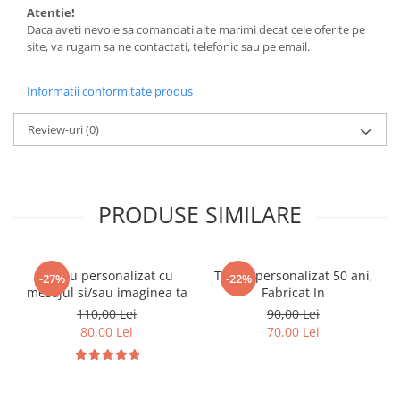
Atentie!
Daca aveti nevoie sa comandati alte marimi decat cele oferite pe
site, va rugam sa ne contactati, telefonic sau pe email.
Informatii conformitate produs
Review-uri
(0)
PRODUSE SIMILARE
Tricou personalizat cu
Tricou personalizat 50 ani,
-27%
-22%
mesajul si/sau imaginea ta
Fabricat In
110,00 Lei
90,00 Lei
80,00 Lei
70,00 Lei