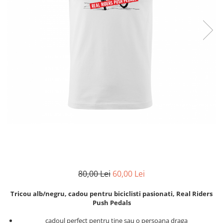
Zodia Fecioara
Tablouri PVC
Zodia Gemeni
Tablouri PVC copii
Zodia Leu
Zodia Pesti
Zodia Rac
Zodia Taur
Zodia Scorpion
Zodia Varsator
Zodia Sagetator
Tricou personalizat cu imaginea
sau textul tau
Tricouri familie
Tricouri mamici
80,00 Lei
60,00 Lei
Tricouri tatici
Tricouri drumetii
Tricou alb/negru, cadou pentru biciclisti pasionati, Real Riders
Tricouri pescari
Push Pedals
Tricouri gameri
cadoul perfect pentru tine sau o persoana draga