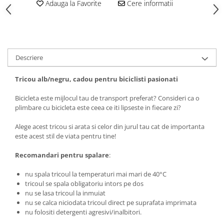
Adauga la Favorite
Cere informatii
Tricouri biciclisti
Tricouri biciclisti MTB
Tricouri biciclisti BMX
Tricouri biciclisti downhill
Descriere
Tricouri skateboard
Tricouri sport/fitness
Tricou alb/negru, cadou pentru biciclisti pasionati
Tricouri fitness/sala de forta
Bicicleta este mijlocul tau de transport preferat? Consideri ca o
Tricouri yoga
plimbare cu bicicleta este ceea ce iti lipseste in fiecare zi?
Alege acest tricou si arata si celor din jurul tau cat de importanta
este acest stil de viata pentru tine!
Recomandari pentru spalare
:
nu spala tricoul la temperaturi mai mari de 40°C
tricoul se spala obligatoriu intors pe dos
nu se lasa tricoul la inmuiat
nu se calca niciodata tricoul direct pe suprafata imprimata
nu folositi detergenti agresivi/inalbitori.