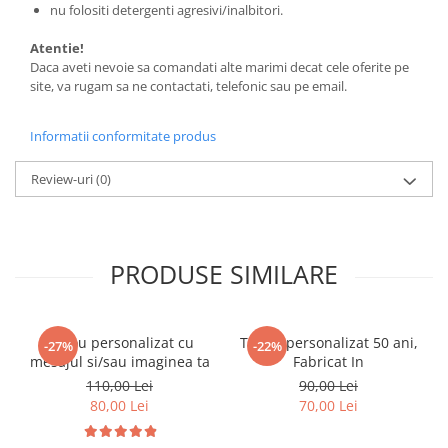
nu folositi detergenti agresivi/inalbitori.
Atentie!
Daca aveti nevoie sa comandati alte marimi decat cele oferite pe
site, va rugam sa ne contactati, telefonic sau pe email.
Informatii conformitate produs
Review-uri
(0)
PRODUSE SIMILARE
Tricou personalizat cu
Tricou personalizat 50 ani,
-27%
-22%
mesajul si/sau imaginea ta
Fabricat In
110,00 Lei
90,00 Lei
80,00 Lei
70,00 Lei