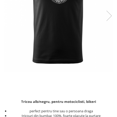
Zodia Fecioara
Tablouri PVC
Zodia Gemeni
Tablouri PVC copii
Zodia Leu
Zodia Pesti
Zodia Rac
Zodia Taur
Zodia Scorpion
Zodia Varsator
Zodia Sagetator
Tricou personalizat cu imaginea
sau textul tau
Tricouri familie
Tricouri mamici
Tricouri tatici
Tricouri drumetii
Tricou alb/negru, pentru motociclisti, bikeri
Tricouri pescari
perfect pentru tine sau o persoana draga
Tricouri gameri
tricouri din bumbac 100%, foarte placute la purtare