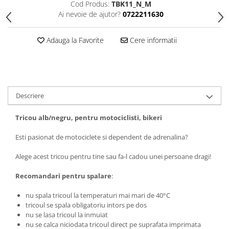
Cod Produs:
TBK11_N_M
Tricouri biciclisti
Ai nevoie de ajutor?
0722211630
Tricouri biciclisti MTB
Tricouri biciclisti BMX
Adauga la Favorite
Cere informatii
Tricouri biciclisti downhill
Tricouri skateboard
Tricouri sport/fitness
Tricouri fitness/sala de forta
Descriere
Tricouri yoga
Tricou alb/negru, pentru motociclisti, bikeri
Esti pasionat de motociclete si dependent de adrenalina?
Alege acest tricou pentru tine sau fa-l cadou unei persoane dragi!
Recomandari pentru spalare
:
nu spala tricoul la temperaturi mai mari de 40°C
tricoul se spala obligatoriu intors pe dos
nu se lasa tricoul la inmuiat
nu se calca niciodata tricoul direct pe suprafata imprimata