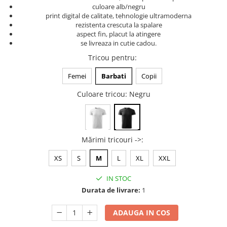
culoare alb/negru
Tricouri music is life
print digital de calitate, tehnologie ultramoderna
rezistenta crescuta la spalare
Tricouri sporturi de iarna
aspect fin, placut la atingere
Tricouri snowboard
se livreaza in cutie cadou.
Tricouri ski
Tricou pentru
:
Halloween
Femei
Barbati
Copii
Tricouri aniversare
Culoare tricou
: Negru
Tricouri cadou 20 ani
Tricouri cadou 30 ani
Tricouri cadou 40 ani
Tricouri cadou 50 ani
Mărimi tricouri ->
:
Tricouri cadou 60 ani
XS
S
M
L
XL
XXL
Tricouri motociclisti
IN STOC
Tricouri motociclisti
Durata de livrare:
1
Tricouri enduro
Tricouri offroad
ADAUGA IN COS
Tricouri biciclisti