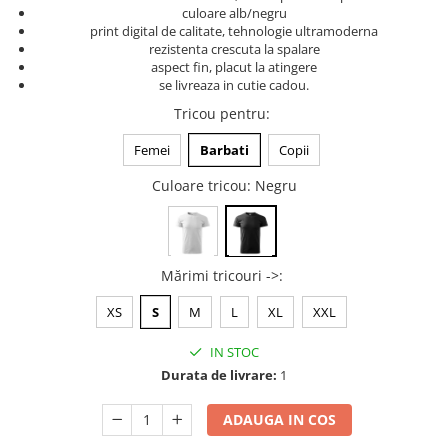
culoare alb/negru
Tricouri music is life
print digital de calitate, tehnologie ultramoderna
rezistenta crescuta la spalare
Tricouri sporturi de iarna
aspect fin, placut la atingere
Tricouri snowboard
se livreaza in cutie cadou.
Tricouri ski
Tricou pentru
:
Halloween
Femei
Barbati
Copii
Tricouri aniversare
Culoare tricou
: Negru
Tricouri cadou 20 ani
Tricouri cadou 30 ani
Tricouri cadou 40 ani
Tricouri cadou 50 ani
Mărimi tricouri ->
:
Tricouri cadou 60 ani
XS
S
M
L
XL
XXL
Tricouri motociclisti
IN STOC
Tricouri motociclisti
Durata de livrare:
1
Tricouri enduro
Tricouri offroad
ADAUGA IN COS
Tricouri biciclisti