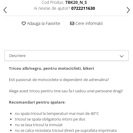
Cod Produs:
TBK20_N_S
Tricouri biciclisti
Ai nevoie de ajutor?
0722211630
Tricouri biciclisti MTB
Tricouri biciclisti BMX
Adauga la Favorite
Cere informatii
Tricouri biciclisti downhill
Tricouri skateboard
Tricouri sport/fitness
Tricouri fitness/sala de forta
Descriere
Tricouri yoga
Tricou alb/negru, pentru motociclisti, bikeri
Esti pasionat de motociclete si dependent de adrenalina?
Alege acest tricou pentru tine sau fa-l cadou unei persoane dragi!
Recomandari pentru spalare
:
nu spala tricoul la temperaturi mai mari de 40°C
tricoul se spala obligatoriu intors pe dos
nu se lasa tricoul la inmuiat
nu se calca niciodata tricoul direct pe suprafata imprimata