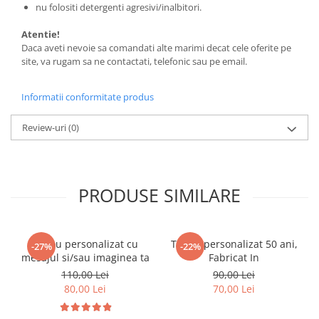
nu folositi detergenti agresivi/inalbitori.
Atentie!
Daca aveti nevoie sa comandati alte marimi decat cele oferite pe
site, va rugam sa ne contactati, telefonic sau pe email.
Informatii conformitate produs
Review-uri
(0)
PRODUSE SIMILARE
Tricou personalizat cu
Tricou personalizat 50 ani,
-27%
-22%
mesajul si/sau imaginea ta
Fabricat In
110,00 Lei
90,00 Lei
80,00 Lei
70,00 Lei