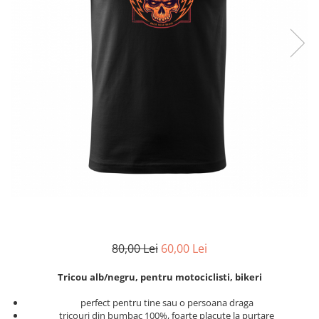
Zodia Fecioara
Tablouri PVC
Zodia Gemeni
Tablouri PVC copii
Zodia Leu
Zodia Pesti
Zodia Rac
Zodia Taur
Zodia Scorpion
Zodia Varsator
Zodia Sagetator
Tricou personalizat cu imaginea
sau textul tau
Tricouri familie
Tricouri mamici
80,00 Lei
60,00 Lei
Tricouri tatici
Tricouri drumetii
Tricou alb/negru, pentru motociclisti, bikeri
Tricouri pescari
perfect pentru tine sau o persoana draga
Tricouri gameri
tricouri din bumbac 100%, foarte placute la purtare