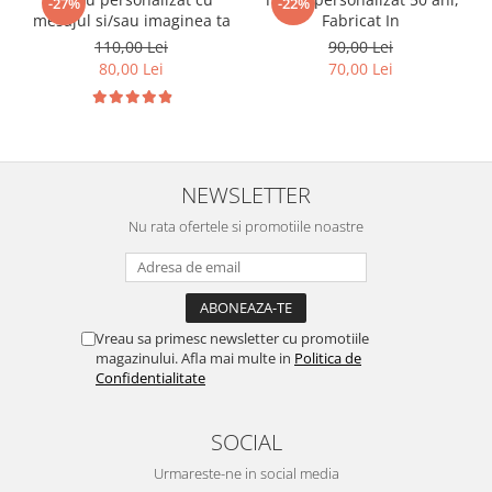
-27%
-22%
mesajul si/sau imaginea ta
Fabricat In
110,00 Lei
90,00 Lei
80,00 Lei
70,00 Lei
NEWSLETTER
Nu rata ofertele si promotiile noastre
Vreau sa primesc newsletter cu promotiile
magazinului. Afla mai multe in
Politica de
Confidentialitate
SOCIAL
Urmareste-ne in social media