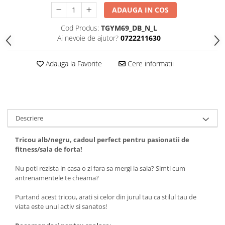
Tricouri biciclisti
ADAUGA IN COS
Tricouri biciclisti MTB
Cod Produs:
TGYM69_DB_N_L
Tricouri biciclisti BMX
Ai nevoie de ajutor?
0722211630
Tricouri biciclisti downhill
Tricouri skateboard
Adauga la Favorite
Cere informatii
Tricouri sport/fitness
Tricouri fitness/sala de forta
Tricouri yoga
Descriere
Tricou alb/negru, cadoul perfect pentru pasionatii de
fitness/sala de forta!
Nu poti rezista in casa o zi fara sa mergi la sala? Simti cum
antrenamentele te cheama?
Purtand acest tricou, arati si celor din jurul tau ca stilul tau de
viata este unul activ si sanatos!