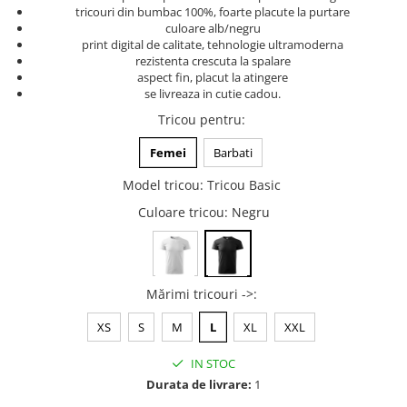
tricouri din bumbac 100%, foarte placute la purtare
Tricouri music is life
culoare alb/negru
print digital de calitate, tehnologie ultramoderna
Tricouri sporturi de iarna
rezistenta crescuta la spalare
Tricouri snowboard
aspect fin, placut la atingere
se livreaza in cutie cadou.
Tricouri ski
Tricou pentru
:
Halloween
Tricouri aniversare
Femei
Barbati
Tricouri cadou 20 ani
Model tricou
:
Tricou Basic
Tricouri cadou 30 ani
Culoare tricou
: Negru
Tricouri cadou 40 ani
Tricouri cadou 50 ani
Tricouri cadou 60 ani
Mărimi tricouri ->
:
Tricouri motociclisti
Tricouri motociclisti
XS
S
M
L
XL
XXL
Tricouri enduro
IN STOC
Tricouri offroad
Durata de livrare:
1
Tricouri biciclisti