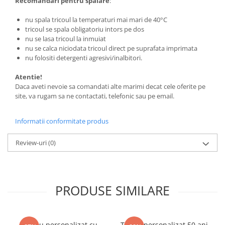
Recomandari pentru spalare
:
nu spala tricoul la temperaturi mai mari de 40°C
tricoul se spala obligatoriu intors pe dos
nu se lasa tricoul la inmuiat
nu se calca niciodata tricoul direct pe suprafata imprimata
nu folositi detergenti agresivi/inalbitori.
Atentie!
Daca aveti nevoie sa comandati alte marimi decat cele oferite pe
site, va rugam sa ne contactati, telefonic sau pe email.
Informatii conformitate produs
Review-uri
(0)
PRODUSE SIMILARE
Tricou personalizat cu
Tricou personalizat 50 ani,