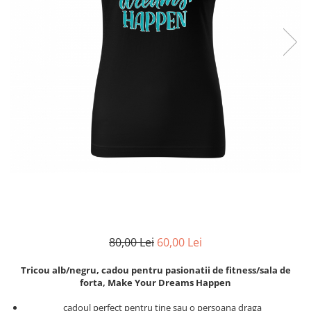
Zodia Fecioara
Tablouri PVC
Zodia Gemeni
Tablouri PVC copii
Zodia Leu
Zodia Pesti
Zodia Rac
Zodia Taur
Zodia Scorpion
Zodia Varsator
Zodia Sagetator
Tricou personalizat cu imaginea
sau textul tau
Tricouri familie
Tricouri mamici
80,00 Lei
60,00 Lei
Tricouri tatici
Tricouri drumetii
Tricou alb/negru, cadou pentru pasionatii de fitness/sala de
Tricouri pescari
forta, Make Your Dreams Happen
Tricouri gameri
cadoul perfect pentru tine sau o persoana draga