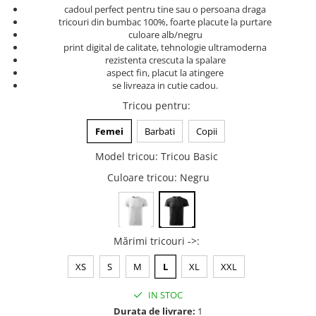
cadoul perfect pentru tine sau o persoana draga
Tricouri music is life
tricouri din bumbac 100%, foarte placute la purtare
culoare alb/negru
Tricouri sporturi de iarna
print digital de calitate, tehnologie ultramoderna
Tricouri snowboard
rezistenta crescuta la spalare
aspect fin, placut la atingere
Tricouri ski
se livreaza in cutie cadou.
Halloween
Tricou pentru
:
Tricouri aniversare
Femei
Barbati
Copii
Tricouri cadou 20 ani
Model tricou
:
Tricou Basic
Tricouri cadou 30 ani
Tricouri cadou 40 ani
Culoare tricou
: Negru
Tricouri cadou 50 ani
Tricouri cadou 60 ani
Tricouri motociclisti
Mărimi tricouri ->
:
Tricouri motociclisti
XS
S
M
L
XL
XXL
Tricouri enduro
Tricouri offroad
IN STOC
Tricouri biciclisti
Durata de livrare:
1