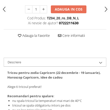
Tricouri biciclisti
ADAUGA IN COS
Tricouri biciclisti MTB
Tricouri biciclisti BMX
Cod Produs:
TZ04_20_ro_DB_N_L
Ai nevoie de ajutor?
0722211630
Tricouri biciclisti downhill
Tricouri skateboard
Adauga la Favorite
Cere informatii
Tricouri sport/fitness
Tricouri fitness/sala de forta
Tricouri yoga
Descriere
Tricou pentru zodia Capricorn (22 decembrie - 19 ianuarie),
Horoscop Capricorn, idee de cadou
Alege-ti tricoul preferat!
Recomandari pentru spalare
:
nu spala tricoul la temperaturi mai mari de 40°C
tricoul se spala obligatoriu intors pe dos