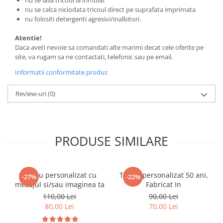
nu se lasa tricoul la inmuiat
nu se calca niciodata tricoul direct pe suprafata imprimata
nu folositi detergenti agresivi/inalbitori.
Atentie!
Daca aveti nevoie sa comandati alte marimi decat cele oferite pe
site, va rugam sa ne contactati, telefonic sau pe email.
Informatii conformitate produs
Review-uri
(0)
PRODUSE SIMILARE
Tricou personalizat cu
Tricou personalizat 50 ani,
-27%
-22%
mesajul si/sau imaginea ta
Fabricat In
110,00 Lei
90,00 Lei
80,00 Lei
70,00 Lei