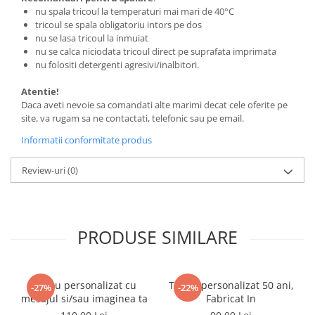
nu spala tricoul la temperaturi mai mari de 40°C
tricoul se spala obligatoriu intors pe dos
nu se lasa tricoul la inmuiat
nu se calca niciodata tricoul direct pe suprafata imprimata
nu folositi detergenti agresivi/inalbitori.
Atentie!
Daca aveti nevoie sa comandati alte marimi decat cele oferite pe
site, va rugam sa ne contactati, telefonic sau pe email.
Informatii conformitate produs
Review-uri
(0)
PRODUSE SIMILARE
Tricou personalizat cu
Tricou personalizat 50 ani,
-27%
-22%
mesajul si/sau imaginea ta
Fabricat In