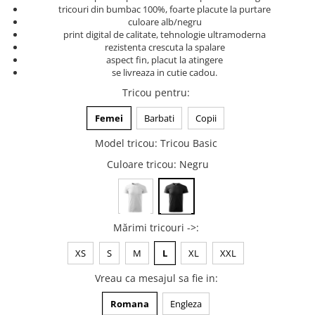
tricouri din bumbac 100%, foarte placute la purtare
Tricouri music is life
culoare alb/negru
print digital de calitate, tehnologie ultramoderna
Tricouri sporturi de iarna
rezistenta crescuta la spalare
Tricouri snowboard
aspect fin, placut la atingere
se livreaza in cutie cadou.
Tricouri ski
Tricou pentru
:
Halloween
Tricouri aniversare
Femei
Barbati
Copii
Tricouri cadou 20 ani
Model tricou
:
Tricou Basic
Tricouri cadou 30 ani
Culoare tricou
: Negru
Tricouri cadou 40 ani
Tricouri cadou 50 ani
Tricouri cadou 60 ani
Mărimi tricouri ->
:
Tricouri motociclisti
Tricouri motociclisti
XS
S
M
L
XL
XXL
Tricouri enduro
Vreau ca mesajul sa fie in
:
Tricouri offroad
Romana
Engleza
Tricouri biciclisti