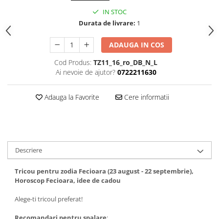
Tricouri biciclisti
IN STOC
Tricouri biciclisti MTB
Durata de livrare:
1
Tricouri biciclisti BMX
ADAUGA IN COS
Tricouri biciclisti downhill
Tricouri skateboard
Cod Produs:
TZ11_16_ro_DB_N_L
Ai nevoie de ajutor?
0722211630
Tricouri sport/fitness
Tricouri fitness/sala de forta
Adauga la Favorite
Cere informatii
Tricouri yoga
Descriere
Tricou pentru zodia Fecioara (23 august - 22 septembrie),
Horoscop Fecioara, idee de cadou
Alege-ti tricoul preferat!
Recomandari pentru spalare
: