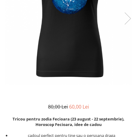
Zodia Fecioara
Tablouri PVC
Zodia Gemeni
Tablouri PVC copii
Zodia Leu
Zodia Pesti
Zodia Rac
Zodia Taur
Zodia Scorpion
Zodia Varsator
Zodia Sagetator
Tricou personalizat cu imaginea
sau textul tau
Tricouri familie
Tricouri mamici
80,00 Lei
60,00 Lei
Tricouri tatici
Tricouri drumetii
Tricou pentru zodia Fecioara (23 august - 22 septembrie),
Tricouri pescari
Horoscop Fecioara, idee de cadou
Tricouri gameri
cadoul perfect pentru tine sau o persoana draga