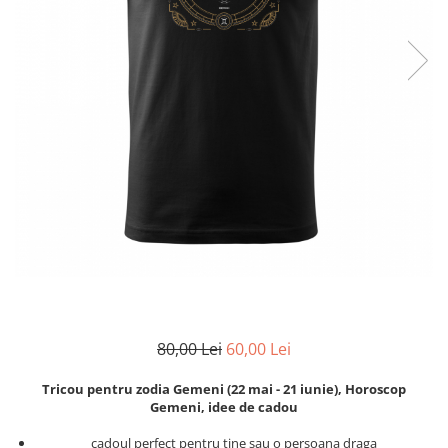
Zodia Fecioara
Tablouri PVC
Zodia Gemeni
Tablouri PVC copii
Zodia Leu
Zodia Pesti
Zodia Rac
Zodia Taur
Zodia Scorpion
Zodia Varsator
Zodia Sagetator
Tricou personalizat cu imaginea
sau textul tau
Tricouri familie
Tricouri mamici
80,00 Lei
60,00 Lei
Tricouri tatici
Tricouri drumetii
Tricou pentru zodia Gemeni (22 mai - 21 iunie), Horoscop
Tricouri pescari
Gemeni, idee de cadou
Tricouri gameri
cadoul perfect pentru tine sau o persoana draga