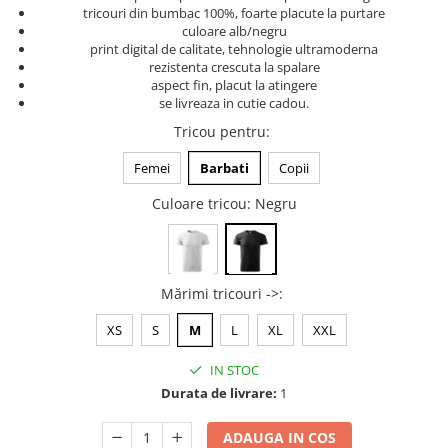
tricouri din bumbac 100%, foarte placute la purtare
Tricouri music is life
culoare alb/negru
print digital de calitate, tehnologie ultramoderna
Tricouri sporturi de iarna
rezistenta crescuta la spalare
Tricouri snowboard
aspect fin, placut la atingere
se livreaza in cutie cadou.
Tricouri ski
Tricou pentru
:
Halloween
Tricouri aniversare
Femei
Barbati
Copii
Tricouri cadou 20 ani
Culoare tricou
: Negru
Tricouri cadou 30 ani
Tricouri cadou 40 ani
Tricouri cadou 50 ani
Mărimi tricouri ->
:
Tricouri cadou 60 ani
Tricouri motociclisti
XS
S
M
L
XL
XXL
Tricouri motociclisti
IN STOC
Tricouri enduro
Durata de livrare:
1
Tricouri offroad
Tricouri biciclisti
ADAUGA IN COS