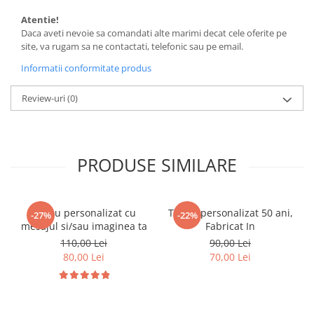
Atentie!
Daca aveti nevoie sa comandati alte marimi decat cele oferite pe
site, va rugam sa ne contactati, telefonic sau pe email.
Informatii conformitate produs
Review-uri
(0)
PRODUSE SIMILARE
Tricou personalizat cu
Tricou personalizat 50 ani,
-27%
-22%
mesajul si/sau imaginea ta
Fabricat In
110,00 Lei
90,00 Lei
80,00 Lei
70,00 Lei