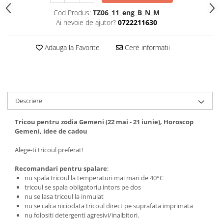
Tricouri biciclisti
Cod Produs:
TZ06_11_eng_B_N_M
Tricouri biciclisti MTB
Ai nevoie de ajutor?
0722211630
Tricouri biciclisti BMX
Tricouri biciclisti downhill
Adauga la Favorite
Cere informatii
Tricouri skateboard
Tricouri sport/fitness
Tricouri fitness/sala de forta
Descriere
Tricouri yoga
Tricou pentru zodia Gemeni (22 mai - 21 iunie), Horoscop
Gemeni, idee de cadou
Alege-ti tricoul preferat!
Recomandari pentru spalare
:
nu spala tricoul la temperaturi mai mari de 40°C
tricoul se spala obligatoriu intors pe dos
nu se lasa tricoul la inmuiat
nu se calca niciodata tricoul direct pe suprafata imprimata
nu folositi detergenti agresivi/inalbitori.