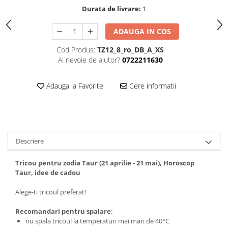
Durata de livrare:
1
Tricouri biciclisti
Tricouri biciclisti MTB
ADAUGA IN COS
Tricouri biciclisti BMX
Tricouri biciclisti downhill
Cod Produs:
TZ12_8_ro_DB_A_XS
Ai nevoie de ajutor?
0722211630
Tricouri skateboard
Tricouri sport/fitness
Adauga la Favorite
Cere informatii
Tricouri fitness/sala de forta
Tricouri yoga
Descriere
Tricou pentru zodia Taur (21 aprilie - 21 mai), Horoscop
Taur, idee de cadou
Alege-ti tricoul preferat!
Recomandari pentru spalare
:
nu spala tricoul la temperaturi mai mari de 40°C