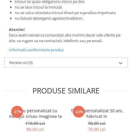
tricoul se spala obligatoriu intors pe dos
nu se lasa tricoul la inmuiat
nu se calca niciodata tricoul direct pe suprafata imprimata
nu folositi detergenti agresivi/inalbitori.
Atentie!
Daca aveti nevoie sa comandati alte marimi decat cele oferite pe
site, va rugam sa ne contactati, telefonic sau pe email.
Informatii conformitate produs
Review-uri
(0)
PRODUSE SIMILARE
Tricou personalizat cu
Tricou personalizat 50 ani,
-27%
-22%
mesajul si/sau imaginea ta
Fabricat In
110,00 Lei
90,00 Lei
80,00 Lei
70,00 Lei