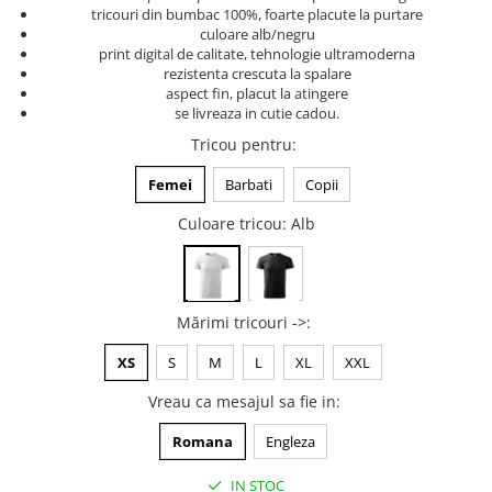
tricouri din bumbac 100%, foarte placute la purtare
Tricouri music is life
culoare alb/negru
print digital de calitate, tehnologie ultramoderna
Tricouri sporturi de iarna
rezistenta crescuta la spalare
Tricouri snowboard
aspect fin, placut la atingere
se livreaza in cutie cadou.
Tricouri ski
Tricou pentru
:
Halloween
Tricouri aniversare
Femei
Barbati
Copii
Tricouri cadou 20 ani
Culoare tricou
: Alb
Tricouri cadou 30 ani
Tricouri cadou 40 ani
Tricouri cadou 50 ani
Mărimi tricouri ->
:
Tricouri cadou 60 ani
Tricouri motociclisti
XS
S
M
L
XL
XXL
Tricouri motociclisti
Vreau ca mesajul sa fie in
:
Tricouri enduro
Romana
Engleza
Tricouri offroad
Tricouri biciclisti
IN STOC