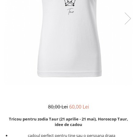
Zodia Fecioara
Tablouri PVC
Zodia Gemeni
Tablouri PVC copii
Zodia Leu
Zodia Pesti
Zodia Rac
Zodia Taur
Zodia Scorpion
Zodia Varsator
Zodia Sagetator
Tricou personalizat cu imaginea
sau textul tau
Tricouri familie
Tricouri mamici
80,00 Lei
60,00 Lei
Tricouri tatici
Tricouri drumetii
Tricou pentru zodia Taur (21 aprilie - 21 mai), Horoscop Taur,
Tricouri pescari
idee de cadou
Tricouri gameri
cadoul perfect pentru tine sau o persoana draga