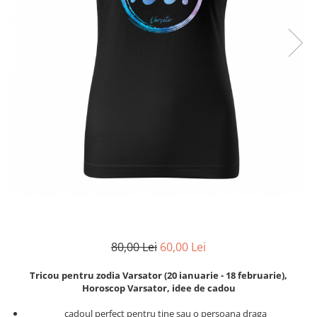
Zodia Fecioara
Tablouri PVC
Zodia Gemeni
Tablouri PVC copii
Zodia Leu
Zodia Pesti
Zodia Rac
Zodia Taur
Zodia Scorpion
Zodia Varsator
Zodia Sagetator
Tricou personalizat cu imaginea
sau textul tau
Tricouri familie
Tricouri mamici
80,00 Lei
60,00 Lei
Tricouri tatici
Tricouri drumetii
Tricou pentru zodia Varsator (20 ianuarie - 18 februarie),
Tricouri pescari
Horoscop Varsator, idee de cadou
Tricouri gameri
cadoul perfect pentru tine sau o persoana draga