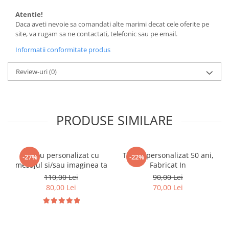
Atentie!
Daca aveti nevoie sa comandati alte marimi decat cele oferite pe
site, va rugam sa ne contactati, telefonic sau pe email.
Informatii conformitate produs
Review-uri
(0)
PRODUSE SIMILARE
Tricou personalizat cu
Tricou personalizat 50 ani,
-27%
-22%
mesajul si/sau imaginea ta
Fabricat In
110,00 Lei
90,00 Lei
80,00 Lei
70,00 Lei