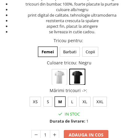
tricouri din bumbac 100%, foarte placute la purtare
Tricouri music is life
culoare alb/negru
print digital de calitate, tehnologie ultramoderna
Tricouri sporturi de iarna
rezistenta crescuta la spalare
Tricouri snowboard
aspect fin, placut la atingere
se livreaza in cutie cadou.
Tricouri ski
Tricou pentru
:
Halloween
Tricouri aniversare
Femei
Barbati
Copii
Tricouri cadou 20 ani
Culoare tricou
: Negru
Tricouri cadou 30 ani
Tricouri cadou 40 ani
Tricouri cadou 50 ani
Mărimi tricouri ->
:
Tricouri cadou 60 ani
Tricouri motociclisti
XS
S
M
L
XL
XXL
Tricouri motociclisti
IN STOC
Tricouri enduro
Durata de livrare:
1
Tricouri offroad
Tricouri biciclisti
ADAUGA IN COS