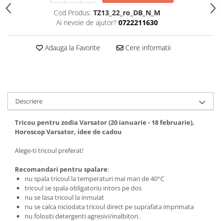
Tricouri biciclisti
Cod Produs:
TZ13_22_ro_DB_N_M
Tricouri biciclisti MTB
Ai nevoie de ajutor?
0722211630
Tricouri biciclisti BMX
Tricouri biciclisti downhill
Adauga la Favorite
Cere informatii
Tricouri skateboard
Tricouri sport/fitness
Tricouri fitness/sala de forta
Descriere
Tricouri yoga
Tricou pentru zodia Varsator (20 ianuarie - 18 februarie),
Horoscop Varsator, idee de cadou
Alege-ti tricoul preferat!
Recomandari pentru spalare
:
nu spala tricoul la temperaturi mai mari de 40°C
tricoul se spala obligatoriu intors pe dos
nu se lasa tricoul la inmuiat
nu se calca niciodata tricoul direct pe suprafata imprimata
nu folositi detergenti agresivi/inalbitori.