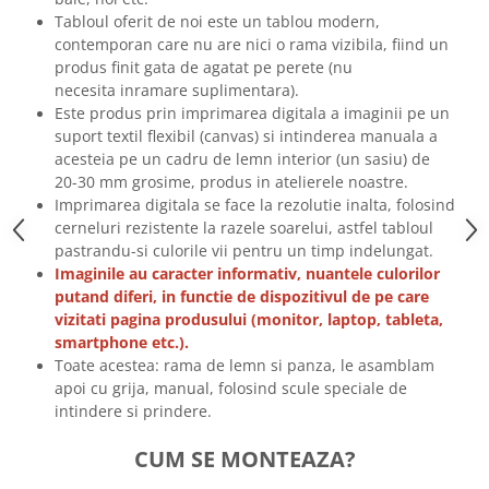
Tricouri biciclisti
Tabloul oferit de noi este un tablou modern,
contemporan care nu are nici o rama vizibila, fiind un
Tricouri biciclisti MTB
produs finit gata de agatat pe perete (nu
Tricouri biciclisti BMX
necesita inramare suplimentara).
Tricouri biciclisti downhill
Este produs prin imprimarea digitala a imaginii pe un
Tricouri skateboard
suport textil flexibil (canvas) si intinderea manuala a
acesteia pe un cadru de lemn interior (un sasiu) de
Tricouri sport/fitness
20-30 mm grosime, produs in atelierele noastre.
Tricouri fitness/sala de forta
Imprimarea digitala se face la rezolutie inalta, folosind
cerneluri rezistente la razele soarelui, astfel tabloul
Tricouri yoga
pastrandu-si culorile vii pentru un timp indelungat.
Imaginile au caracter informativ, nuantele culorilor
putand diferi, in functie de dispozitivul de pe care
vizitati pagina produsului (monitor, laptop, tableta,
smartphone etc.).
Toate acestea: rama de lemn si panza, le asamblam
apoi cu grija, manual, folosind scule speciale de
intindere si prindere.
CUM SE MONTEAZA?