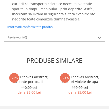
curierii ca transporta colete ce necesita o atentie
sporita in timpul manipularii prin depozite. Astfel,
incercam sa livram in siguranta si fara evenimente
nedorite toate comenzile dumneavoastra.
Informatii conformitate produs
Review-uri
(0)
PRODUSE SIMILARE
Tablou canvas abstract,
Tablou canvas abstract,
-23%
-23%
Nuante portocalii
Picaturi violete de apa
110,00 Lei
110,00 Lei
de la 85,00 Lei
de la 85,00 Lei