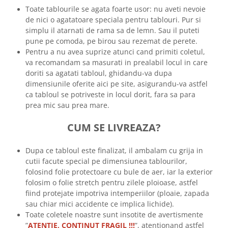
Toate tablourile se agata foarte usor: nu aveti nevoie
de nici o agatatoare speciala pentru tablouri. Pur si
simplu il atarnati de rama sa de lemn. Sau il puteti
pune pe comoda, pe birou sau rezemat de perete.
Pentru a nu avea suprize atunci cand primiti coletul,
va recomandam sa masurati in prealabil locul in care
doriti sa agatati tabloul, ghidandu-va dupa
dimensiunile oferite aici pe site, asigurandu-va astfel
ca tabloul se potriveste in locul dorit, fara sa para
prea mic sau prea mare.
CUM SE LIVREAZA?
Dupa ce tabloul este finalizat, il ambalam cu grija in
cutii facute special pe dimensiunea tablourilor,
folosind folie protectoare cu bule de aer, iar la exterior
folosim o folie stretch pentru zilele ploioase, astfel
fiind protejate impotriva intemperiilor (ploaie, zapada
sau chiar mici accidente ce implica lichide).
Toate coletele noastre sunt insotite de avertismente
”
ATENTIE, CONTINUT FRAGIL !!!
”, atentionand astfel