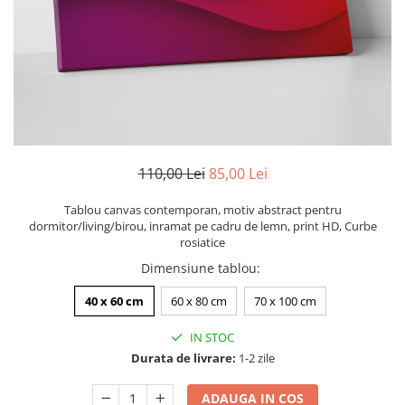
Zodia Fecioara
Tablouri PVC
Zodia Gemeni
Tablouri PVC copii
Zodia Leu
Zodia Pesti
Zodia Rac
Zodia Taur
Zodia Scorpion
Zodia Varsator
110,00 Lei
85,00 Lei
Zodia Sagetator
Tablou canvas contemporan, motiv abstract pentru
Tricou personalizat cu imaginea
dormitor/living/birou, inramat pe cadru de lemn, print HD, Curbe
sau textul tau
rosiatice
Tricouri familie
Dimensiune tablou
:
Tricouri mamici
40 x 60 cm
60 x 80 cm
70 x 100 cm
Tricouri tatici
IN STOC
Tricouri drumetii
Durata de livrare:
1-2 zile
Tricouri pescari
Tricouri gameri
ADAUGA IN COS