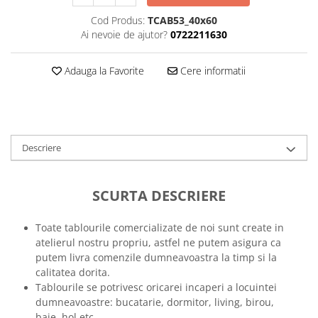
Tricouri music is life
Cod Produs:
TCAB53_40x60
Ai nevoie de ajutor?
0722211630
Tricouri sporturi de iarna
Tricouri snowboard
Adauga la Favorite
Cere informatii
Tricouri ski
Halloween
Tricouri aniversare
Tricouri cadou 20 ani
Descriere
Tricouri cadou 30 ani
Tricouri cadou 40 ani
SCURTA DESCRIERE
Tricouri cadou 50 ani
Tricouri cadou 60 ani
Toate tablourile comercializate de noi sunt create in
Tricouri motociclisti
atelierul nostru propriu, astfel ne putem asigura ca
Tricouri motociclisti
putem livra comenzile dumneavoastra la timp si la
Tricouri enduro
calitatea dorita.
Tablourile se potrivesc oricarei incaperi a locuintei
Tricouri offroad
dumneavoastre: bucatarie, dormitor, living, birou,
Tricouri biciclisti
baie, hol etc.