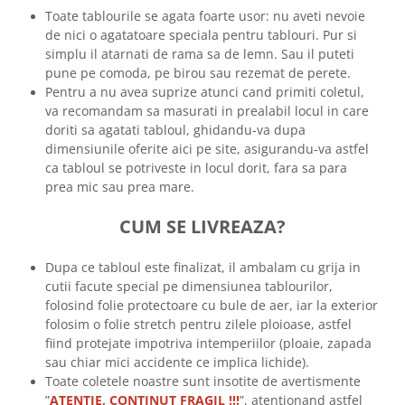
Toate tablourile se agata foarte usor: nu aveti nevoie
de nici o agatatoare speciala pentru tablouri. Pur si
simplu il atarnati de rama sa de lemn. Sau il puteti
pune pe comoda, pe birou sau rezemat de perete.
Pentru a nu avea suprize atunci cand primiti coletul,
va recomandam sa masurati in prealabil locul in care
doriti sa agatati tabloul, ghidandu-va dupa
dimensiunile oferite aici pe site, asigurandu-va astfel
ca tabloul se potriveste in locul dorit, fara sa para
prea mic sau prea mare.
CUM SE LIVREAZA?
Dupa ce tabloul este finalizat, il ambalam cu grija in
cutii facute special pe dimensiunea tablourilor,
folosind folie protectoare cu bule de aer, iar la exterior
folosim o folie stretch pentru zilele ploioase, astfel
fiind protejate impotriva intemperiilor (ploaie, zapada
sau chiar mici accidente ce implica lichide).
Toate coletele noastre sunt insotite de avertismente
”
ATENTIE, CONTINUT FRAGIL !!!
”, atentionand astfel