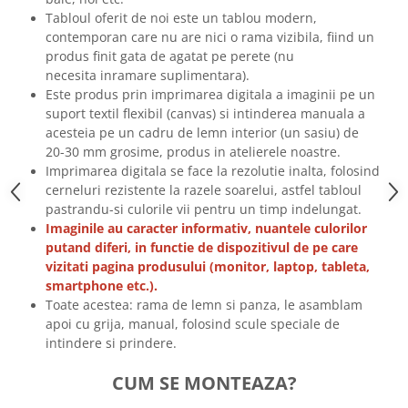
Tricouri biciclisti
Tabloul oferit de noi este un tablou modern,
contemporan care nu are nici o rama vizibila, fiind un
Tricouri biciclisti MTB
produs finit gata de agatat pe perete (nu
Tricouri biciclisti BMX
necesita inramare suplimentara).
Tricouri biciclisti downhill
Este produs prin imprimarea digitala a imaginii pe un
Tricouri skateboard
suport textil flexibil (canvas) si intinderea manuala a
acesteia pe un cadru de lemn interior (un sasiu) de
Tricouri sport/fitness
20-30 mm grosime, produs in atelierele noastre.
Tricouri fitness/sala de forta
Imprimarea digitala se face la rezolutie inalta, folosind
cerneluri rezistente la razele soarelui, astfel tabloul
Tricouri yoga
pastrandu-si culorile vii pentru un timp indelungat.
Imaginile au caracter informativ, nuantele culorilor
putand diferi, in functie de dispozitivul de pe care
vizitati pagina produsului (monitor, laptop, tableta,
smartphone etc.).
Toate acestea: rama de lemn si panza, le asamblam
apoi cu grija, manual, folosind scule speciale de
intindere si prindere.
CUM SE MONTEAZA?