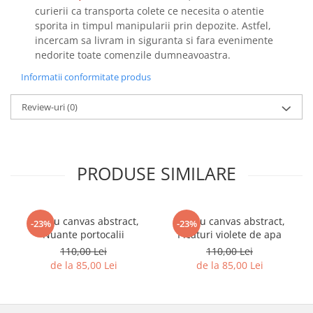
curierii ca transporta colete ce necesita o atentie
sporita in timpul manipularii prin depozite. Astfel,
incercam sa livram in siguranta si fara evenimente
nedorite toate comenzile dumneavoastra.
Informatii conformitate produs
Review-uri
(0)
PRODUSE SIMILARE
Tablou canvas abstract,
Tablou canvas abstract,
-23%
-23%
Nuante portocalii
Picaturi violete de apa
110,00 Lei
110,00 Lei
de la 85,00 Lei
de la 85,00 Lei