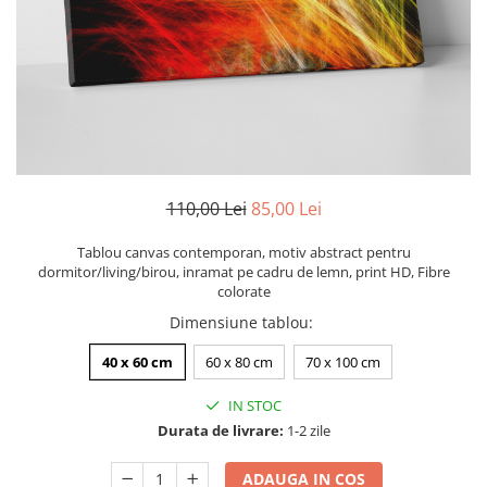
Zodia Fecioara
Tablouri PVC
Zodia Gemeni
Tablouri PVC copii
Zodia Leu
Zodia Pesti
Zodia Rac
Zodia Taur
Zodia Scorpion
Zodia Varsator
110,00 Lei
85,00 Lei
Zodia Sagetator
Tablou canvas contemporan, motiv abstract pentru
Tricou personalizat cu imaginea
dormitor/living/birou, inramat pe cadru de lemn, print HD, Fibre
sau textul tau
colorate
Tricouri familie
Dimensiune tablou
:
Tricouri mamici
40 x 60 cm
60 x 80 cm
70 x 100 cm
Tricouri tatici
IN STOC
Tricouri drumetii
Durata de livrare:
1-2 zile
Tricouri pescari
Tricouri gameri
ADAUGA IN COS