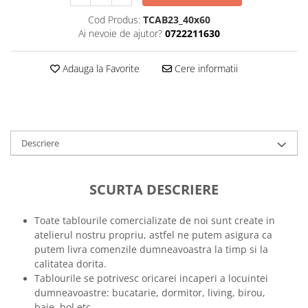
Tricouri music is life
Cod Produs:
TCAB23_40x60
Ai nevoie de ajutor?
0722211630
Tricouri sporturi de iarna
Tricouri snowboard
Adauga la Favorite
Cere informatii
Tricouri ski
Halloween
Tricouri aniversare
Tricouri cadou 20 ani
Descriere
Tricouri cadou 30 ani
Tricouri cadou 40 ani
SCURTA DESCRIERE
Tricouri cadou 50 ani
Tricouri cadou 60 ani
Toate tablourile comercializate de noi sunt create in
Tricouri motociclisti
atelierul nostru propriu, astfel ne putem asigura ca
Tricouri motociclisti
putem livra comenzile dumneavoastra la timp si la
Tricouri enduro
calitatea dorita.
Tablourile se potrivesc oricarei incaperi a locuintei
Tricouri offroad
dumneavoastre: bucatarie, dormitor, living, birou,
Tricouri biciclisti
baie, hol etc.