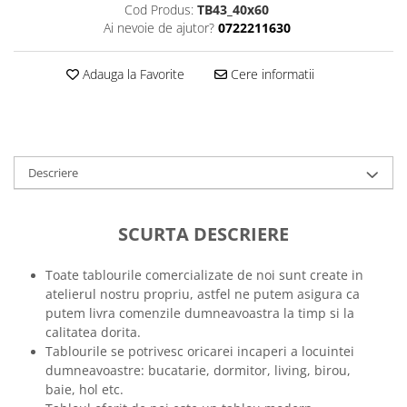
Cod Produs:
TB43_40x60
Tricouri music is life
Ai nevoie de ajutor?
0722211630
Tricouri sporturi de iarna
Adauga la Favorite
Cere informatii
Tricouri snowboard
Tricouri ski
Halloween
Tricouri aniversare
Descriere
Tricouri cadou 20 ani
Tricouri cadou 30 ani
Tricouri cadou 40 ani
SCURTA DESCRIERE
Tricouri cadou 50 ani
Tricouri cadou 60 ani
Toate tablourile comercializate de noi sunt create in
atelierul nostru propriu, astfel ne putem asigura ca
Tricouri motociclisti
putem livra comenzile dumneavoastra la timp si la
Tricouri motociclisti
calitatea dorita.
Tricouri enduro
Tablourile se potrivesc oricarei incaperi a locuintei
dumneavoastre: bucatarie, dormitor, living, birou,
Tricouri offroad
baie, hol etc.
Tricouri biciclisti