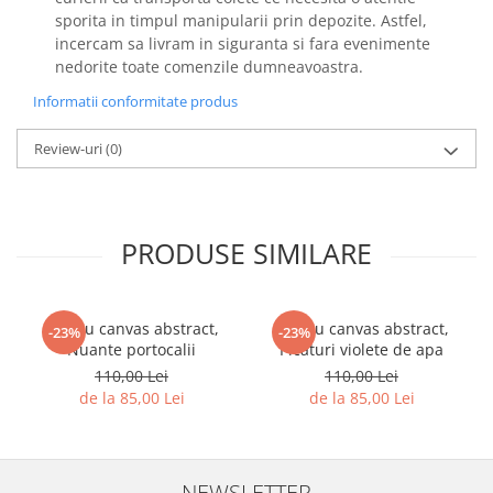
sporita in timpul manipularii prin depozite. Astfel,
incercam sa livram in siguranta si fara evenimente
nedorite toate comenzile dumneavoastra.
Informatii conformitate produs
Review-uri
(0)
PRODUSE SIMILARE
Tablou canvas abstract,
Tablou canvas abstract,
-23%
-23%
Nuante portocalii
Picaturi violete de apa
110,00 Lei
110,00 Lei
de la 85,00 Lei
de la 85,00 Lei
NEWSLETTER