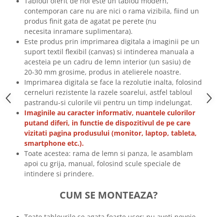
Tabloul oferit de noi este un tablou modern,
Tricouri biciclisti
contemporan care nu are nici o rama vizibila, fiind un
produs finit gata de agatat pe perete (nu
Tricouri biciclisti MTB
necesita inramare suplimentara).
Tricouri biciclisti BMX
Este produs prin imprimarea digitala a imaginii pe un
Tricouri biciclisti downhill
suport textil flexibil (canvas) si intinderea manuala a
Tricouri skateboard
acesteia pe un cadru de lemn interior (un sasiu) de
20-30 mm grosime, produs in atelierele noastre.
Tricouri sport/fitness
Imprimarea digitala se face la rezolutie inalta, folosind
Tricouri fitness/sala de forta
cerneluri rezistente la razele soarelui, astfel tabloul
Tricouri yoga
pastrandu-si culorile vii pentru un timp indelungat.
Imaginile au caracter informativ, nuantele culorilor
putand diferi, in functie de dispozitivul de pe care
vizitati pagina produsului (monitor, laptop, tableta,
smartphone etc.).
Toate acestea: rama de lemn si panza, le asamblam
apoi cu grija, manual, folosind scule speciale de
intindere si prindere.
CUM SE MONTEAZA?
Toate tablourile se agata foarte usor: nu aveti nevoie