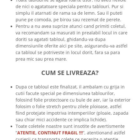
de nici o agatatoare speciala pentru tablouri. Pur si
simplu il atarnati de rama sa de lemn. Sau il puteti
pune pe comoda, pe birou sau rezemat de perete.
Pentru a nu avea suprize atunci cand primiti coletul,
va recomandam sa masurati in prealabil locul in care
doriti sa agatati tabloul, ghidandu-va dupa
dimensiunile oferite aici pe site, asigurandu-va astfel
ca tabloul se potriveste in locul dorit, fara sa para
prea mic sau prea mare.
CUM SE LIVREAZA?
Dupa ce tabloul este finalizat, il ambalam cu grija in
cutii facute special pe dimensiunea tablourilor,
folosind folie protectoare cu bule de aer, iar la exterior
folosim o folie stretch pentru zilele ploioase, astfel
fiind protejate impotriva intemperiilor (ploaie, zapada
sau chiar mici accidente ce implica lichide).
Toate coletele noastre sunt insotite de avertismente
”
ATENTIE, CONTINUT FRAGIL !!!
”, atentionand astfel
curierii ca transporta colete ce necesita o atentie