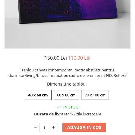
Zodia Fecioara
Tablouri PVC
Zodia Gemeni
Tablouri PVC copii
Zodia Leu
Zodia Pesti
Zodia Rac
Zodia Taur
Zodia Scorpion
Zodia Varsator
150,00 Lei
110,00 Lei
Zodia Sagetator
Tablou canvas contemporan, motiv abstract pentru
Tricou personalizat cu imaginea
dormitor/living/birou, inramat pe cadru de lemn, print HD, Reflexii
sau textul tau
Dimensiune tablou
:
Tricouri familie
40 x 60 cm
60 x 80 cm
70 x 100 cm
Tricouri mamici
Tricouri tatici
IN STOC
Tricouri drumetii
Durata de livrare:
1-2 zile lucratoare
Tricouri pescari
ADAUGA IN COS
Tricouri gameri