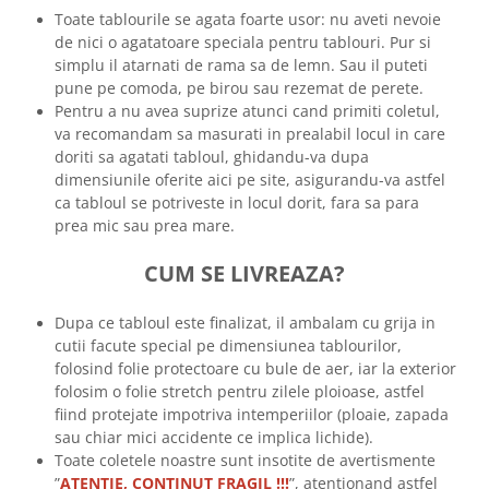
Toate tablourile se agata foarte usor: nu aveti nevoie
de nici o agatatoare speciala pentru tablouri. Pur si
simplu il atarnati de rama sa de lemn. Sau il puteti
pune pe comoda, pe birou sau rezemat de perete.
Pentru a nu avea suprize atunci cand primiti coletul,
va recomandam sa masurati in prealabil locul in care
doriti sa agatati tabloul, ghidandu-va dupa
dimensiunile oferite aici pe site, asigurandu-va astfel
ca tabloul se potriveste in locul dorit, fara sa para
prea mic sau prea mare.
CUM SE LIVREAZA?
Dupa ce tabloul este finalizat, il ambalam cu grija in
cutii facute special pe dimensiunea tablourilor,
folosind folie protectoare cu bule de aer, iar la exterior
folosim o folie stretch pentru zilele ploioase, astfel
fiind protejate impotriva intemperiilor (ploaie, zapada
sau chiar mici accidente ce implica lichide).
Toate coletele noastre sunt insotite de avertismente
”
ATENTIE, CONTINUT FRAGIL !!!
”, atentionand astfel