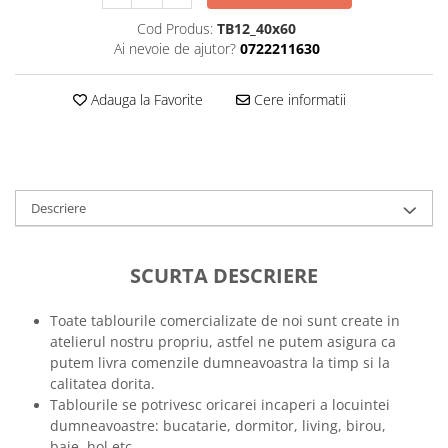
Tricouri music is life
Cod Produs:
TB12_40x60
Ai nevoie de ajutor?
0722211630
Tricouri sporturi de iarna
Tricouri snowboard
Adauga la Favorite
Cere informatii
Tricouri ski
Halloween
Tricouri aniversare
Tricouri cadou 20 ani
Descriere
Tricouri cadou 30 ani
Tricouri cadou 40 ani
SCURTA DESCRIERE
Tricouri cadou 50 ani
Tricouri cadou 60 ani
Toate tablourile comercializate de noi sunt create in
Tricouri motociclisti
atelierul nostru propriu, astfel ne putem asigura ca
Tricouri motociclisti
putem livra comenzile dumneavoastra la timp si la
Tricouri enduro
calitatea dorita.
Tablourile se potrivesc oricarei incaperi a locuintei
Tricouri offroad
dumneavoastre: bucatarie, dormitor, living, birou,
Tricouri biciclisti
baie, hol etc.