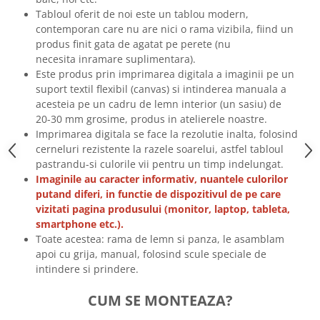
Tricouri biciclisti
Tabloul oferit de noi este un tablou modern,
contemporan care nu are nici o rama vizibila, fiind un
Tricouri biciclisti MTB
produs finit gata de agatat pe perete (nu
Tricouri biciclisti BMX
necesita inramare suplimentara).
Tricouri biciclisti downhill
Este produs prin imprimarea digitala a imaginii pe un
Tricouri skateboard
suport textil flexibil (canvas) si intinderea manuala a
acesteia pe un cadru de lemn interior (un sasiu) de
Tricouri sport/fitness
20-30 mm grosime, produs in atelierele noastre.
Tricouri fitness/sala de forta
Imprimarea digitala se face la rezolutie inalta, folosind
cerneluri rezistente la razele soarelui, astfel tabloul
Tricouri yoga
pastrandu-si culorile vii pentru un timp indelungat.
Imaginile au caracter informativ, nuantele culorilor
putand diferi, in functie de dispozitivul de pe care
vizitati pagina produsului (monitor, laptop, tableta,
smartphone etc.).
Toate acestea: rama de lemn si panza, le asamblam
apoi cu grija, manual, folosind scule speciale de
intindere si prindere.
CUM SE MONTEAZA?