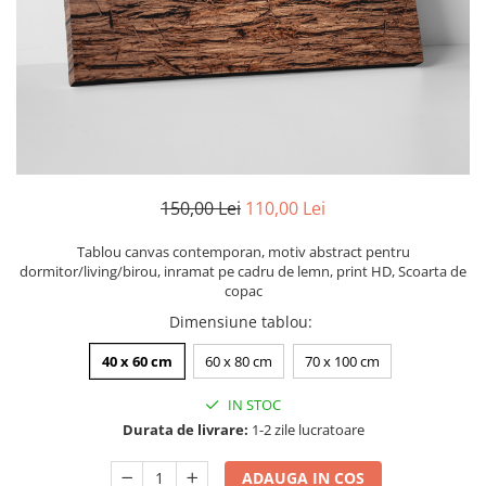
Zodia Fecioara
Tablouri PVC
Zodia Gemeni
Tablouri PVC copii
Zodia Leu
Zodia Pesti
Zodia Rac
Zodia Taur
Zodia Scorpion
Zodia Varsator
150,00 Lei
110,00 Lei
Zodia Sagetator
Tablou canvas contemporan, motiv abstract pentru
Tricou personalizat cu imaginea
dormitor/living/birou, inramat pe cadru de lemn, print HD, Scoarta de
sau textul tau
copac
Tricouri familie
Dimensiune tablou
:
Tricouri mamici
40 x 60 cm
60 x 80 cm
70 x 100 cm
Tricouri tatici
IN STOC
Tricouri drumetii
Durata de livrare:
1-2 zile lucratoare
Tricouri pescari
Tricouri gameri
ADAUGA IN COS