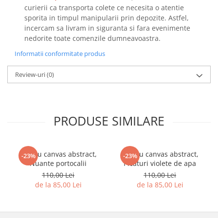
curierii ca transporta colete ce necesita o atentie
sporita in timpul manipularii prin depozite. Astfel,
incercam sa livram in siguranta si fara evenimente
nedorite toate comenzile dumneavoastra.
Informatii conformitate produs
Review-uri
(0)
PRODUSE SIMILARE
Tablou canvas abstract,
Tablou canvas abstract,
-23%
-23%
Nuante portocalii
Picaturi violete de apa
110,00 Lei
110,00 Lei
de la 85,00 Lei
de la 85,00 Lei