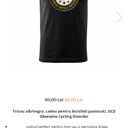
Zodia Fecioara
Tablouri PVC
Zodia Gemeni
Tablouri PVC copii
Zodia Leu
Zodia Pesti
Zodia Rac
Zodia Taur
Zodia Scorpion
Zodia Varsator
Zodia Sagetator
Tricou personalizat cu imaginea
sau textul tau
Tricouri familie
Tricouri mamici
80,00 Lei
60,00 Lei
Tricouri tatici
Tricouri drumetii
Tricou alb/negru, cadou pentru biciclisti pasionati, OCD
Tricouri pescari
Obsessive Cycling Disorder
Tricouri gameri
cadoul perfect pentru tine sau o persoana draga