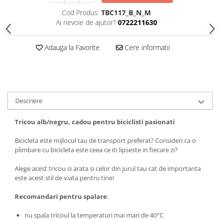
Tricouri biciclisti
Cod Produs:
TBC117_B_N_M
Tricouri biciclisti MTB
Ai nevoie de ajutor?
0722211630
Tricouri biciclisti BMX
Tricouri biciclisti downhill
Adauga la Favorite
Cere informatii
Tricouri skateboard
Tricouri sport/fitness
Tricouri fitness/sala de forta
Descriere
Tricouri yoga
Tricou alb/negru, cadou pentru biciclisti pasionati
Bicicleta este mijlocul tau de transport preferat? Consideri ca o
plimbare cu bicicleta este ceea ce iti lipseste in fiecare zi?
Alege acest tricou si arata si celor din jurul tau cat de importanta
este acest stil de viata pentru tine!
Recomandari pentru spalare
:
nu spala tricoul la temperaturi mai mari de 40°C