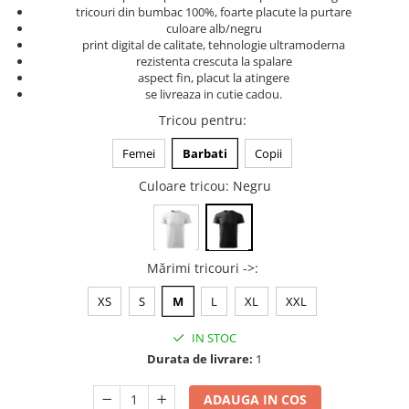
tricouri din bumbac 100%, foarte placute la purtare
Tricouri music is life
culoare alb/negru
print digital de calitate, tehnologie ultramoderna
Tricouri sporturi de iarna
rezistenta crescuta la spalare
Tricouri snowboard
aspect fin, placut la atingere
se livreaza in cutie cadou.
Tricouri ski
Tricou pentru
:
Halloween
Tricouri aniversare
Femei
Barbati
Copii
Tricouri cadou 20 ani
Culoare tricou
: Negru
Tricouri cadou 30 ani
Tricouri cadou 40 ani
Tricouri cadou 50 ani
Mărimi tricouri ->
:
Tricouri cadou 60 ani
Tricouri motociclisti
XS
S
M
L
XL
XXL
Tricouri motociclisti
IN STOC
Tricouri enduro
Durata de livrare:
1
Tricouri offroad
Tricouri biciclisti
ADAUGA IN COS