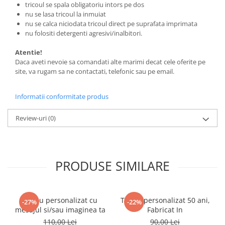
tricoul se spala obligatoriu intors pe dos
nu se lasa tricoul la inmuiat
nu se calca niciodata tricoul direct pe suprafata imprimata
nu folositi detergenti agresivi/inalbitori.
Atentie!
Daca aveti nevoie sa comandati alte marimi decat cele oferite pe
site, va rugam sa ne contactati, telefonic sau pe email.
Informatii conformitate produs
Review-uri
(0)
PRODUSE SIMILARE
Tricou personalizat cu
Tricou personalizat 50 ani,
-27%
-22%
mesajul si/sau imaginea ta
Fabricat In
110,00 Lei
90,00 Lei