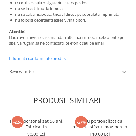
tricoul se spala obligatoriu intors pe dos
nu se lasa tricoul la inmuiat
nu se calca niciodata tricoul direct pe suprafata imprimata
nu folositi detergenti agresivi/inalbitori.
Atentie!
Daca aveti nevoie sa comandati alte marimi decat cele oferite pe
site, va rugam sa ne contactati, telefonic sau pe email.
Informatii conformitate produs
Review-uri
(0)
PRODUSE SIMILARE
Tricou personalizat 50 ani,
Tricou personalizat cu
-22%
-27%
Fabricat In
mesajul si/sau imaginea ta
90,00 Lei
110,00 Lei