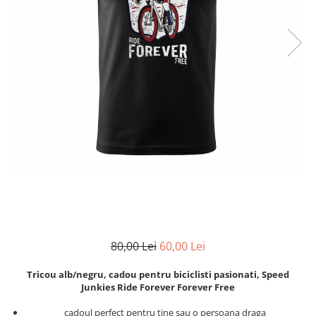
Zodia Fecioara
Tablouri PVC
Zodia Gemeni
Tablouri PVC copii
Zodia Leu
Zodia Pesti
Zodia Rac
Zodia Taur
Zodia Scorpion
Zodia Varsator
Zodia Sagetator
Tricou personalizat cu imaginea
sau textul tau
Tricouri familie
Tricouri mamici
80,00 Lei
60,00 Lei
Tricouri tatici
Tricouri drumetii
Tricou alb/negru, cadou pentru biciclisti pasionati, Speed
Tricouri pescari
Junkies Ride Forever Forever Free
Tricouri gameri
cadoul perfect pentru tine sau o persoana draga