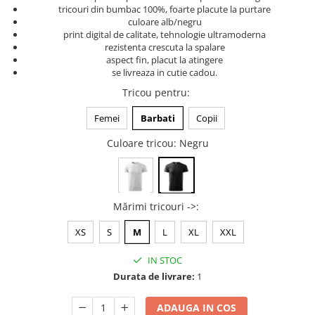
tricouri din bumbac 100%, foarte placute la purtare
Tricouri music is life
culoare alb/negru
print digital de calitate, tehnologie ultramoderna
Tricouri sporturi de iarna
rezistenta crescuta la spalare
Tricouri snowboard
aspect fin, placut la atingere
se livreaza in cutie cadou.
Tricouri ski
Tricou pentru
:
Halloween
Tricouri aniversare
Femei
Barbati
Copii
Tricouri cadou 20 ani
Culoare tricou
: Negru
Tricouri cadou 30 ani
Tricouri cadou 40 ani
Tricouri cadou 50 ani
Mărimi tricouri ->
:
Tricouri cadou 60 ani
Tricouri motociclisti
XS
S
M
L
XL
XXL
Tricouri motociclisti
IN STOC
Tricouri enduro
Durata de livrare:
1
Tricouri offroad
Tricouri biciclisti
ADAUGA IN COS