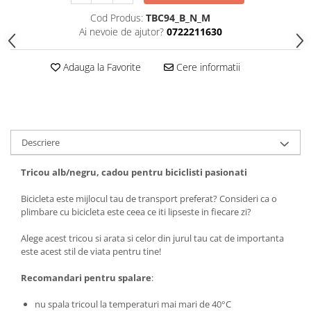
Tricouri biciclisti
Cod Produs:
TBC94_B_N_M
Tricouri biciclisti MTB
Ai nevoie de ajutor?
0722211630
Tricouri biciclisti BMX
Tricouri biciclisti downhill
Adauga la Favorite
Cere informatii
Tricouri skateboard
Tricouri sport/fitness
Tricouri fitness/sala de forta
Descriere
Tricouri yoga
Tricou alb/negru, cadou pentru biciclisti pasionati
Bicicleta este mijlocul tau de transport preferat? Consideri ca o
plimbare cu bicicleta este ceea ce iti lipseste in fiecare zi?
Alege acest tricou si arata si celor din jurul tau cat de importanta
este acest stil de viata pentru tine!
Recomandari pentru spalare
:
nu spala tricoul la temperaturi mai mari de 40°C